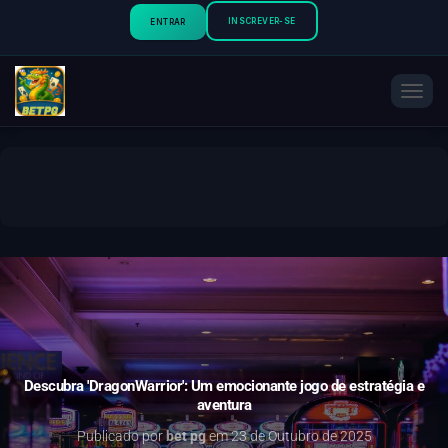
INSCREVER-SE
ENTRAR
A
L
T
E
R
N
A
R
N
A
V
E
G
A
Ç
Descubra 'DragonWarrior': Um emocionante jogo de estratégia e
Ã
aventura
O
Publicado por
bet pg
em
23 de Outubro de 2025