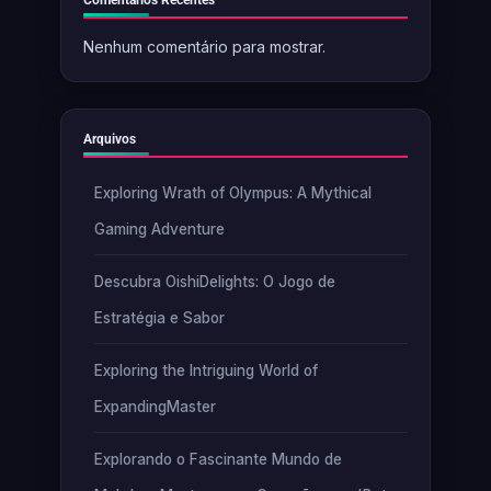
Comentários Recentes
Nenhum comentário para mostrar.
Arquivos
Exploring Wrath of Olympus: A Mythical
Gaming Adventure
Descubra OishiDelights: O Jogo de
Estratégia e Sabor
Exploring the Intriguing World of
ExpandingMaster
Explorando o Fascinante Mundo de