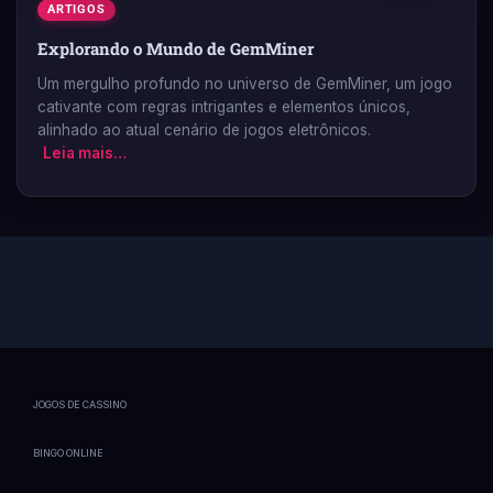
ARTIGOS
Explorando o Mundo de GemMiner
Um mergulho profundo no universo de GemMiner, um jogo
cativante com regras intrigantes e elementos únicos,
alinhado ao atual cenário de jogos eletrônicos.
Leia mais…
JOGOS DE CASSINO
BINGO ONLINE