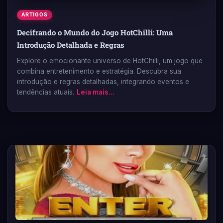
ARTIGOS
Decifrando o Mundo do Jogo HotChilli: Uma
Introdução Detalhada e Regras
Explore o emocionante universo de HotChilli, um jogo que
combina entretenimento e estratégia. Descubra sua
introdução e regras detalhadas, integrando eventos e
tendências atuais.
Leia mais…