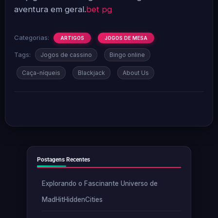
aventura em geral.
bet pg
Categorias:
ARTIGOS
JOGOS DE MESA
Tags:
Jogos de cassino
Bingo online
Caça-níqueis
Blackjack
About Us
Postagens Recentes
Explorando o Fascinante Universo de
MadHitHiddenCities