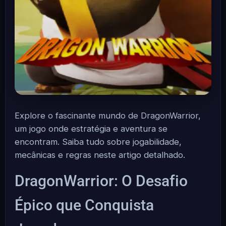
Explore o fascinante mundo de DragonWarrior,
um jogo onde estratégia e aventura se
encontram. Saiba tudo sobre jogabilidade,
mecânicas e regras neste artigo detalhado.
DragonWarrior: O Desafio
Épico que Conquista