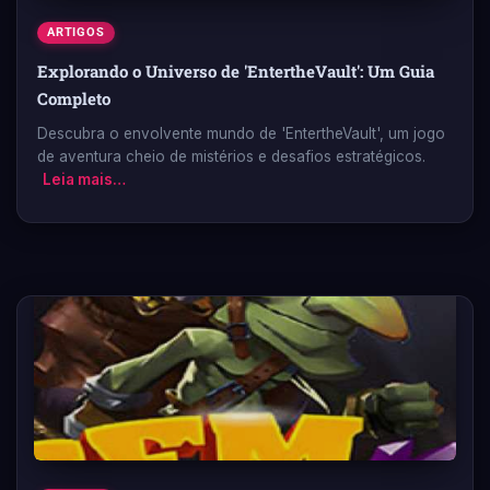
ARTIGOS
Explorando o Universo de 'EntertheVault': Um Guia
Completo
Descubra o envolvente mundo de 'EntertheVault', um jogo
de aventura cheio de mistérios e desafios estratégicos.
Leia mais…