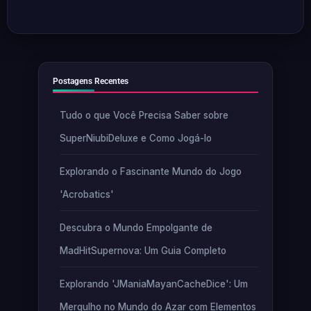
Postagens Recentes
Tudo o que Você Precisa Saber sobre
SuperNiubiDeluxe e Como Jogá-lo
Explorando o Fascinante Mundo do Jogo
'Acrobatics'
Descubra o Mundo Empolgante de
MadHitSupernova: Um Guia Completo
Explorando 'JManiaMayanCacheDice': Um
Mergulho no Mundo do Azar com Elementos