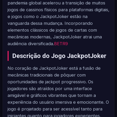
pandemia global acelerou a transição de muitos
jogos de cassinos físicos para plataformas digitais,
e jogos como o JackpotJoker estão na
vanguarda dessa mudança. Incorporando
elementos clássicos de jogos de cartas com
mecânicas modernas, JackpotJoker atrai uma
audiência diversificada.
BETR9
Descrição do Jogo JackpotJoker
No coração de JackpotJoker está a fusão de
mecânicas tradicionais de pôquer com
oportunidades de jackpot progressivo. Os
jogadores são atraídos por uma interface
amigável e gráficos vibrantes que tornam a
experiência do usuário imersiva e emocionante. O
jogo é projetado para ser acessível tanto para
iniciantes quanto para jogadores experientes,