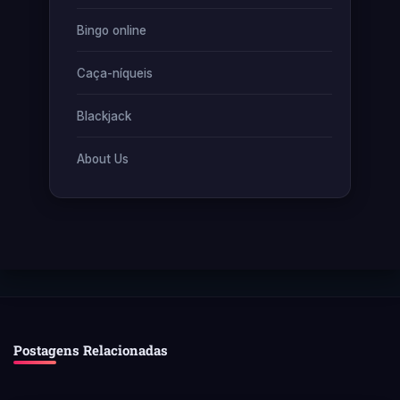
Bingo online
Caça-níqueis
Blackjack
About Us
Postagens Relacionadas