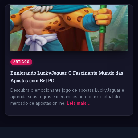
ARTIGOS
Explorando LuckyJaguar: O Fascinante Mundo das
Apostas com Bet PG
Descubra o emocionante jogo de apostas LuckyJaguar e
aprenda suas regras e mecânicas no contexto atual do
mercado de apostas online.
Leia mais…