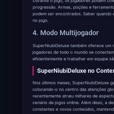
Durante o jogo, os jogadores podem cole
progressão. Armas, poções e ferramenta
podem ser encontrados. Saber quando e 
no jogo.
4. Modo Multijogador
SuperNiubiDeluxe também oferece um mo
jogadores de todo o mundo se conectem 
eficientemente e trabalhar em equipe sã
SuperNiubiDeluxe no Contex
Nos últimos meses, SuperNiubiDeluxe g
colocando-o no centro das atenções glob
recentemente atraiu milhares de espect
cenário de jogos online. Além disso, a d
constantes e novos conteúdos, mantendo