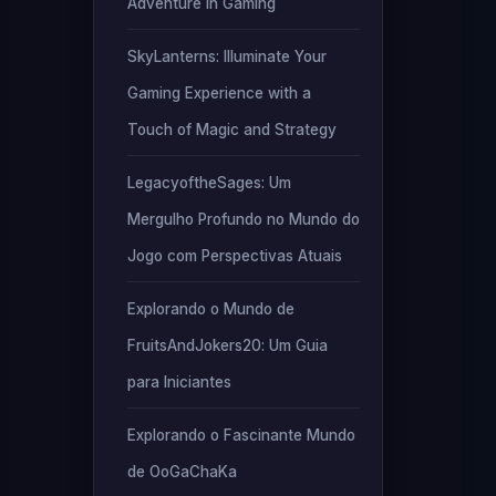
Adventure in Gaming
SkyLanterns: Illuminate Your
Gaming Experience with a
Touch of Magic and Strategy
LegacyoftheSages: Um
Mergulho Profundo no Mundo do
Jogo com Perspectivas Atuais
Explorando o Mundo de
FruitsAndJokers20: Um Guia
para Iniciantes
Explorando o Fascinante Mundo
de OoGaChaKa