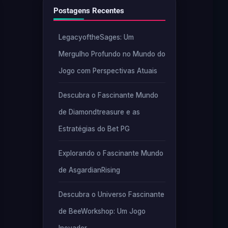
Postagens Recentes
LegacyoftheSages: Um
Mergulho Profundo no Mundo do
Jogo com Perspectivas Atuais
Descubra o Fascinante Mundo
de Diamondtreasure e as
Estratégias do Bet PG
Explorando o Fascinante Mundo
de AsgardianRising
Descubra o Universo Fascinante
de BeeWorkshop: Um Jogo