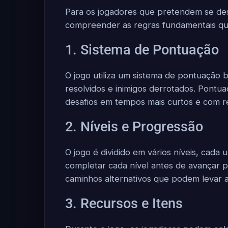
Para os jogadores que pretendem se des
compreender as regras fundamentais qu
1. Sistema de Pontuação
O jogo utiliza um sistema de pontuação
resolvidos e inimigos derrotados. Pontua
desafios em tempos mais curtos e com r
2. Níveis e Progressão
O jogo é dividido em vários níveis, cada
completar cada nível antes de avançar p
caminhos alternativos que podem levar 
3. Recursos e Itens