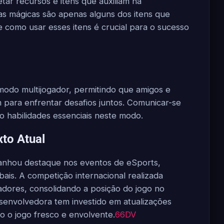
tar recursos e itens que auxiliam na
s mágicas são apenas alguns dos itens que
como usar esses itens é crucial para o sucesso
do multijogador, permitindo que amigos e
para enfrentar desafios juntos. Comunicar-se
o habilidades essenciais neste modo.
to Atual
anhou destaque nos eventos de eSports,
ais. A competição internacional realizada
adores, consolidando a posição do jogo no
esenvolvedora tem investido em atualizações
 o jogo fresco e envolvente.
66DV