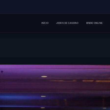
INÍCIO
JOGOS DE CASSINO
BINGO ONLINE