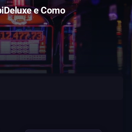
biDeluxe e Como