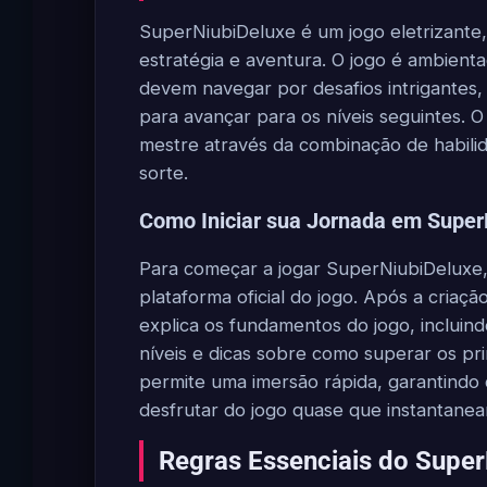
SuperNiubiDeluxe é um jogo eletrizante
estratégia e aventura. O jogo é ambient
devem navegar por desafios intrigantes,
para avançar para os níveis seguintes. O 
mestre através da combinação de habilid
sorte.
Como Iniciar sua Jornada em Super
Para começar a jogar SuperNiubiDeluxe, 
plataforma oficial do jogo. Após a criaçã
explica os fundamentos do jogo, incluin
níveis e dicas sobre como superar os prim
permite uma imersão rápida, garantind
desfrutar do jogo quase que instantane
Regras Essenciais do Super