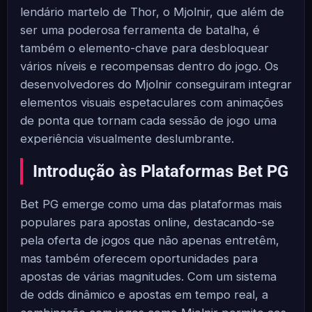
lendário martelo de Thor, o Mjolnir, que além de
ser uma poderosa ferramenta de batalha, é
também o elemento-chave para desbloquear
vários níveis e recompensas dentro do jogo. Os
desenvolvedores do Mjolnir conseguiram integrar
elementos visuais espetaculares com animações
de ponta que tornam cada sessão de jogo uma
experiência visualmente deslumbrante.
Introdução às Plataformas Bet PG
Bet PG emerge como uma das plataformas mais
populares para apostas online, destacando-se
pela oferta de jogos que não apenas entretêm,
mas também oferecem oportunidades para
apostas de várias magnitudes. Com um sistema
de odds dinâmico e apostas em tempo real, a