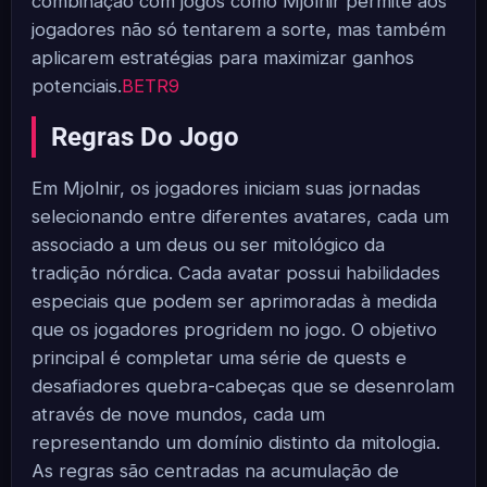
combinação com jogos como Mjolnir permite aos
jogadores não só tentarem a sorte, mas também
aplicarem estratégias para maximizar ganhos
potenciais.
BETR9
Regras Do Jogo
Em Mjolnir, os jogadores iniciam suas jornadas
selecionando entre diferentes avatares, cada um
associado a um deus ou ser mitológico da
tradição nórdica. Cada avatar possui habilidades
especiais que podem ser aprimoradas à medida
que os jogadores progridem no jogo. O objetivo
principal é completar uma série de quests e
desafiadores quebra-cabeças que se desenrolam
através de nove mundos, cada um
representando um domínio distinto da mitologia.
As regras são centradas na acumulação de