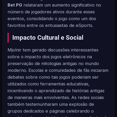
Bet PG
relataram um aumento significativo no
número de jogadores ativos durante esses
eventos, consolidando o jogo como um dos
favoritos entre os entusiastas de eSports.
Impacto Cultural e Social
Mjolnir tem gerado discussões interessantes
sobre o impacto dos jogos eletrônicos na
preservação de mitologias antigas no mundo
moderno. Escolas e comunidades de fãs iniciaram
debates sobre como tais jogos poderiam ser
utilizados como ferramentas educativas,
incentivando o aprendizado de histórias antigas
de maneiras mais envolventes. As redes sociais
também testemunharam uma explosão de
grupos dedicados e páginas celebrando o