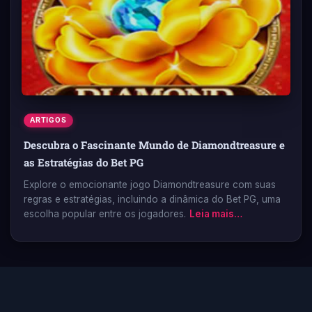
ARTIGOS
Descubra o Fascinante Mundo de Diamondtreasure e
as Estratégias do Bet PG
Explore o emocionante jogo Diamondtreasure com suas
regras e estratégias, incluindo a dinâmica do Bet PG, uma
escolha popular entre os jogadores.
Leia mais…