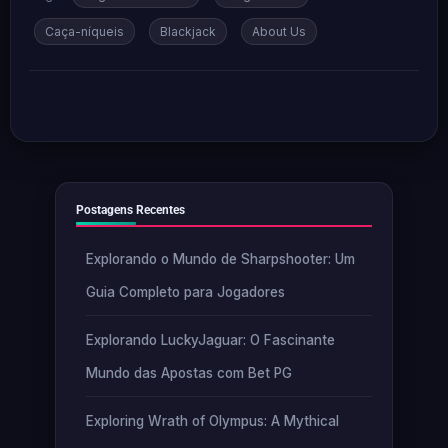
Caça-níqueis
Blackjack
About Us
Postagens Recentes
Explorando o Mundo de Sharpshooter: Um
Guia Completo para Jogadores
Explorando LuckyJaguar: O Fascinante
Mundo das Apostas com Bet PG
Exploring Wrath of Olympus: A Mythical