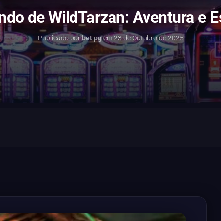
do de WildTarzan: Aventura e E
Publicado por
bet pg
em
23 de Outubro de 2025