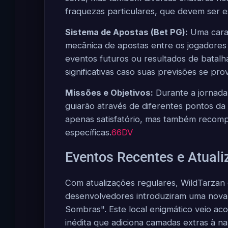
fraquezas particulares, que devem ser
Sistema de Apostas (Bet PG):
Uma carac
mecânica de apostas entre os jogadores ou
eventos futuros ou resultados de bata
significativas caso suas previsões se pr
Missões e Objetivos:
Durante a jornada
guiarão através de diferentes pontos da
apenas satisfatório, mas também recomp
específicas.
66DV
Eventos Recentes e Atual
Com atualizações regulares, WildTarzan 
desenvolvedores introduziram uma nova
Sombras". Este local enigmático veio 
inédita que adiciona camadas extras à nar