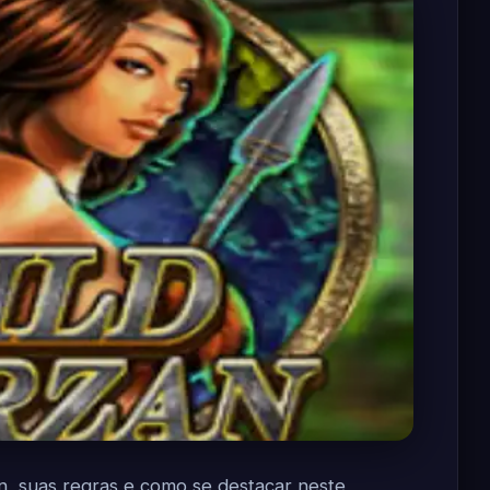
, suas regras e como se destacar neste