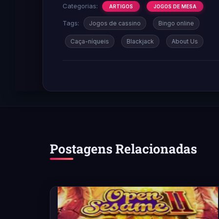
Categorias:
ARTIGOS
JOGOS DE MESA
Tags:
Jogos de cassino
Bingo online
Caça-níqueis
Blackjack
About Us
Postagens Relacionadas