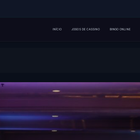
INÍCIO
JOGOS DE CASSINO
BINGO ONLINE