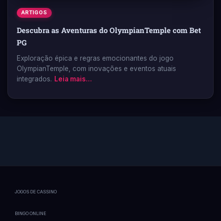
ARTIGOS
Descubra as Aventuras do OlympianTemple com Bet
PG
Exploração épica e regras emocionantes do jogo
OlympianTemple, com inovações e eventos atuais
integrados.
Leia mais…
JOGOS DE CASSINO
BINGO ONLINE