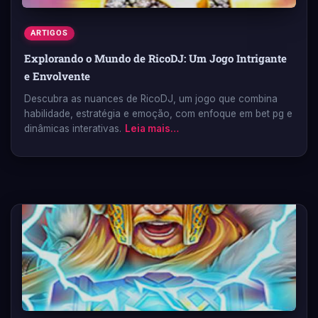
ARTIGOS
Explorando o Mundo de RicoDJ: Um Jogo Intrigante
e Envolvente
Descubra as nuances de RicoDJ, um jogo que combina
habilidade, estratégia e emoção, com enfoque em bet pg e
dinâmicas interativas.
Leia mais…