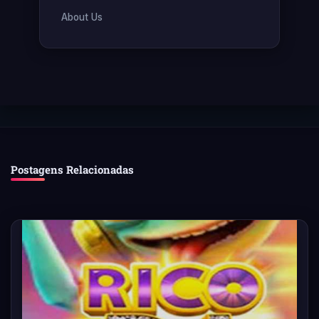
About Us
Postagens Relacionadas